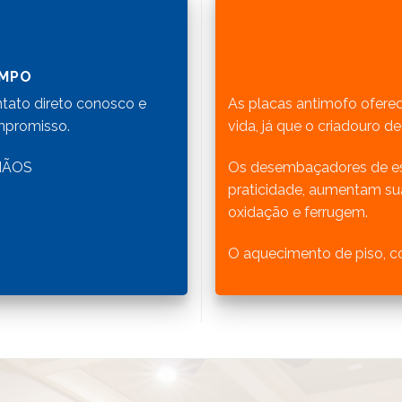
EMPO
tato direto conosco e
As placas antimofo oferec
mpromisso.
vida, já que o criadouro 
MÃOS
Os desembaçadores de es
praticidade, aumentam sua
oxidação e ferrugem.
O aquecimento de piso, co