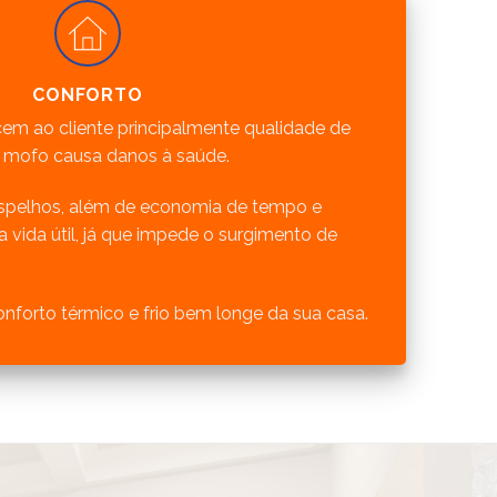
CONFORTO
em ao cliente principalmente qualidade de
de mofo causa danos à saúde.
pelhos, além de economia de tempo e
 vida útil, já que impede o surgimento de
nforto térmico e frio bem longe da sua casa.