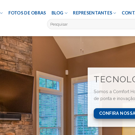
FOTOS DE OBRAS
BLOG
REPRESENTANTES
CONT
Pesquisar
por:
TECNOLO
Somos a Comfort Ho
de ponta e inovação 
CONFIRA NOSS