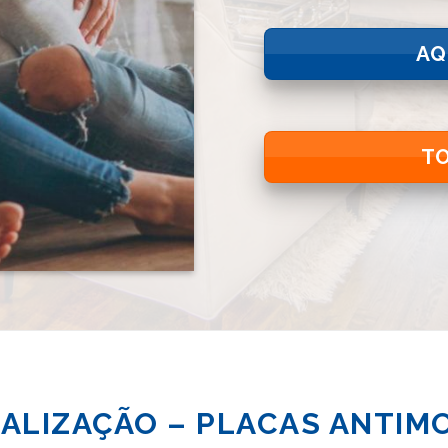
AQ
T
NALIZAÇÃO – PLACAS ANTIM