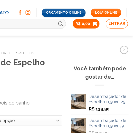
ATO
ORÇAMENTO ONLINE
LOJA ONLINE
ENTRAR
R$
0,00
OR DE ESPELHOS
de Espelho
Você também pode
gostar de…
Desembaçador de
Espelho 0,50x0,25
epois do banho
R$
139,90
Desembaçador de
Espelho 0,50x0,50
R$
199,00