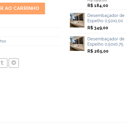
O
O
R$
184,00
,50x2,50 quantidade
AR AO CARRINHO
preço
preço
Desembaçador de
original
atual
Espelho 0,50x1,00
era:
é:
R$ 199,00.
R$ 184,00.
R$
349,00
Desembaçador de
hos
Espelho 0,50x0,75
R$
265,00