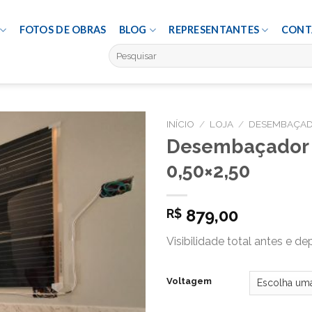
FOTOS DE OBRAS
BLOG
REPRESENTANTES
CONT
Pesquisar
por:
INÍCIO
/
LOJA
/
DESEMBAÇAD
Desembaçador 
0,50×2,50
879,00
R$
Visibilidade total antes e d
Voltagem