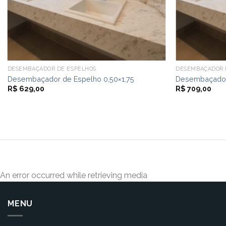
DESEMBAÇADOR DE ESPELHOS
DESEMBAÇADOR 
Desembaçador de Espelho 0,50×1,75
Desembaçador
R$
629,00
R$
709,00
An error occurred while retrieving media
MENU