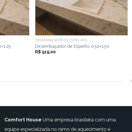
DESEMBAÇADOR DE ESPELHOS
×1,25
Desembaçador de Espelho 0,50×1,50
R$
519,00
Comfort House
Uma empresa brasileira com uma
equipe especializada no ramo de aquecimento e