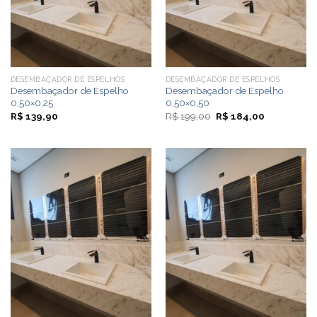
DESEMBAÇADOR DE ESPELHOS
DESEMBAÇADOR DE ESPELHOS
Desembaçador de Espelho
Desembaçador de Espelho
0,50×0,25
0,50×0,50
O
O
R$
139,90
R$
199,00
R$
184,00
preço
preço
original
atual
era:
é:
R$ 199,00.
R$ 184,00.